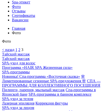
Spa-этикет
Фото
Отзывы
Сертификаты
Вакансии
Главная
Фото
Фото
< назад
1
2
3
Тайский массаж
Тайский массаж
SPA-уход для волос
Программа «HAIR SPA Жизненная сила»
SPA-программы
Новинка! Спа-программа «Восточная сказка»
🌸
Лимитированные сезонные SPA-предложения 🌸
СПА —
ПРОГРАММЫ ДЛЯ КОЛЛЕКТИВНОГО ПОСЕЩЕНИЯ
Пилинги, парения, мыльный массаж
Спа-программы в
Японской бане
SPA-программы в банном комплексе
SPA-уход за телом
Лазерная эпиляция
Коррекция фигуры
SPA-уход за лицом