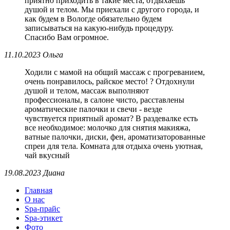
приятно приходить в такие места, отдыхаешь
душой и телом. Мы приехали с другого города, и
как будем в Вологде обязательно будем
записываться на какую-нибудь процедуру.
Спасибо Вам огромное.
11.10.2023 Ольга
Ходили с мамой на общий массаж с прогреванием,
очень понравилось, райское место! ? Отдохнули
душой и телом, массаж выполняют
профессионалы, в салоне чисто, расставлены
ароматические палочки и свечи - везде
чувствуется приятный аромат? В раздевалке есть
все необходимое: молочко для снятия макияжа,
ватные палочки, диски, фен, ароматизаторованные
спреи для тела. Комната для отдыха очень уютная,
чай вкусный
19.08.2023 Диана
Главная
О нас
Spa-прайс
Spa-этикет
Фото