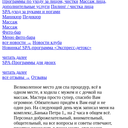
Программы по уходу за лицом, чистки
Массаж лица,
дополнительные услуги
Пилинг / чистка лица
SPA-уход за руками и ногами
Маникюр
Педикюр
Массаж
Массаж
Фито-бар
Меню фито-бара
все новости →
Новости клуба
Новинка! SPA-программа «Экспресс-детокс»
читать далее
SPA-Программы для двоих
читать далее
все отзывы →
Отзывы
Великолепное место для спа процедур, всё в
одном месте, я ходила с мужем и с дочкой на
массаж. Мастера просто супер, спасибо Вам
огромное. Обязательно придём к Вам ещё и не
один раз. На следующий день муж записал меня на
комплекс,,Банька Петра 1,, на 2 часа в общем всё.
Персонал доброжелательный, внимательный,
общительный, на все вопросы и советы отвечают,