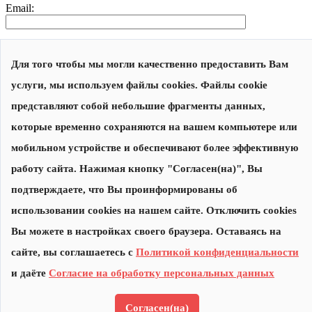
Email:
Отзыв:
Для того чтобы мы могли качественно предоставить Вам
услуги, мы используем файлы cookies. Файлы cookie
представляют собой небольшие фрагменты данных,
которые временно сохраняются на вашем компьютере или
мобильном устройстве и обеспечивают более эффективную
работу сайта. Нажимая кнопку "Согласен(на)", Вы
подтверждаете, что Вы проинформированы об
использовании cookies на нашем сайте. Отключить cookies
Вы можете в настройках своего браузера. Оставаясь на
Нажимая на кнопку "Отправить", я соглашаюсь с
Политикой
сайте, вы соглашаетесь с
Политикой конфиденциальности
конфиденциальности
и даю
Согласие на обработку
персональных данных
и даёте
Согласие на обработку персональных данных
Согласен(на)