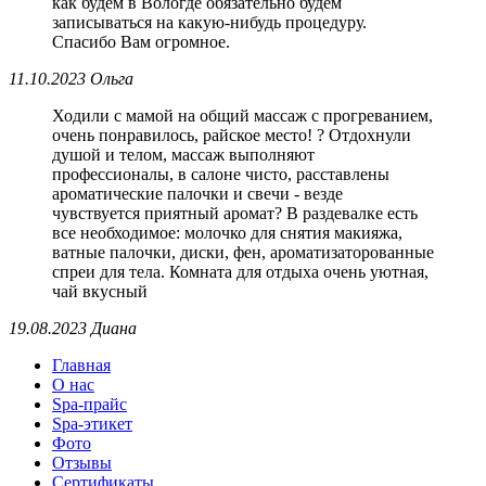
как будем в Вологде обязательно будем
записываться на какую-нибудь процедуру.
Спасибо Вам огромное.
11.10.2023 Ольга
Ходили с мамой на общий массаж с прогреванием,
очень понравилось, райское место! ? Отдохнули
душой и телом, массаж выполняют
профессионалы, в салоне чисто, расставлены
ароматические палочки и свечи - везде
чувствуется приятный аромат? В раздевалке есть
все необходимое: молочко для снятия макияжа,
ватные палочки, диски, фен, ароматизаторованные
спреи для тела. Комната для отдыха очень уютная,
чай вкусный
19.08.2023 Диана
Главная
О нас
Spa-прайс
Spa-этикет
Фото
Отзывы
Сертификаты