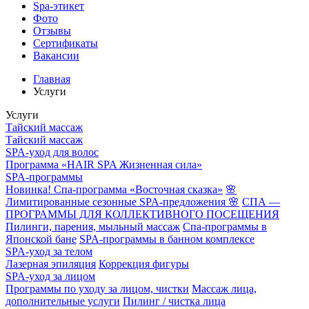
Spa-этикет
Фото
Отзывы
Сертификаты
Вакансии
Главная
Услуги
Услуги
Тайский массаж
Тайский массаж
SPA-уход для волос
Программа «HAIR SPA Жизненная сила»
SPA-программы
Новинка! Спа-программа «Восточная сказка»
🌸
Лимитированные сезонные SPA-предложения 🌸
СПА —
ПРОГРАММЫ ДЛЯ КОЛЛЕКТИВНОГО ПОСЕЩЕНИЯ
Пилинги, парения, мыльный массаж
Спа-программы в
Японской бане
SPA-программы в банном комплексе
SPA-уход за телом
Лазерная эпиляция
Коррекция фигуры
SPA-уход за лицом
Программы по уходу за лицом, чистки
Массаж лица,
дополнительные услуги
Пилинг / чистка лица