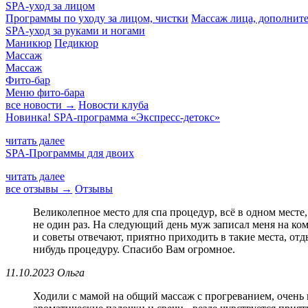
SPA-уход за лицом
Программы по уходу за лицом, чистки
Массаж лица, дополнит
SPA-уход за руками и ногами
Маникюр
Педикюр
Массаж
Массаж
Фито-бар
Меню фито-бара
все новости →
Новости клуба
Новинка! SPA-программа «Экспресс-детокс»
читать далее
SPA-Программы для двоих
читать далее
все отзывы →
Отзывы
Великолепное место для спа процедур, всё в одном месте
не один раз. На следующий день муж записал меня на ком
и советы отвечают, приятно приходить в такие места, от
нибудь процедуру. Спасибо Вам огромное.
11.10.2023 Ольга
Ходили с мамой на общий массаж с прогреванием, очень 