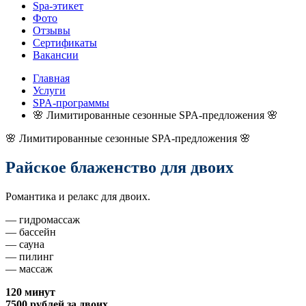
Spa-этикет
Фото
Отзывы
Сертификаты
Вакансии
Главная
Услуги
SPA-программы
🌸 Лимитированные сезонные SPA-предложения 🌸
🌸 Лимитированные сезонные SPA-предложения 🌸
Райское блаженство для двоих
Романтика и релакс для двоих.
— гидромассаж
— бассейн
— сауна
— пилинг
— массаж
120 минут
7500 рублей за двоих