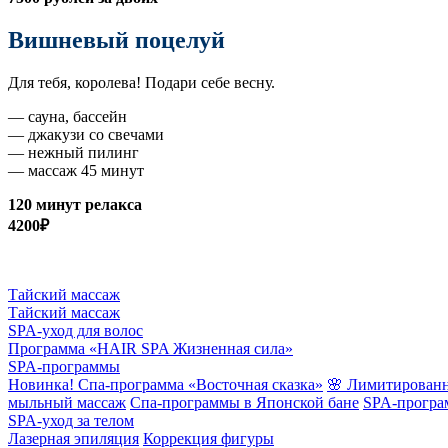
Вишневый поцелуй
Для тебя, королева! Подари себе весну.
— сауна, бассейн
— джакузи со свечами
— нежный пилинг
— массаж 45 минут
120 минут релакса
4200₽
Тайский массаж
Тайский массаж
SPA-уход для волос
Программа «HAIR SPA Жизненная сила»
SPA-программы
Новинка! Спа-программа «Восточная сказка»
🌸 Лимитированн
мыльный массаж
Спа-программы в Японской бане
SPA-програ
SPA-уход за телом
Лазерная эпиляция
Коррекция фигуры