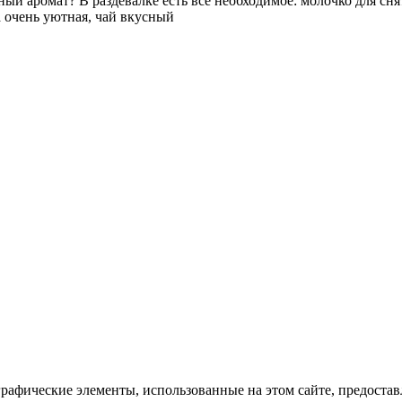
ный аромат? В раздевалке есть все необходимое: молочко для сня
а очень уютная, чай вкусный
рафические элементы, использованные на этом сайте, предоста